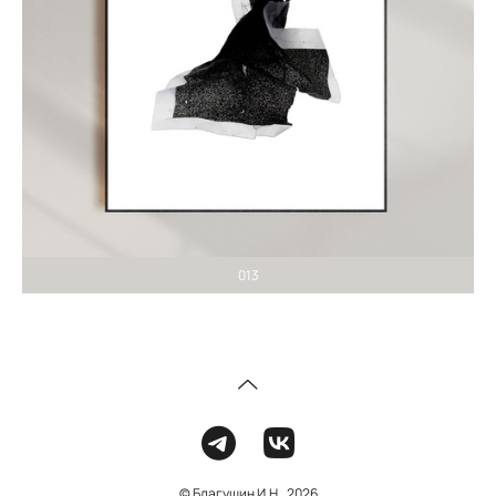
013
© Благушин И.Н., 2026