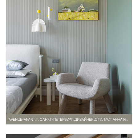
AVENUE-APART, Г. САНКТ-ПЕТЕРБУРГ. ДИЗАЙНЕР\СТИЛИСТ АННА ИСУПОВА